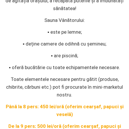
de agitația orașului, a recăpăta puterile și a îmbunătăți
sănătatea!
Sauna Vânătorului:
▪️ este pe lemne;
▪️ deține camere de odihnă cu șemineu;
▪️ are piscină;
▪️ oferă bucătărie cu toate echipamentele necesare.
Toate elementele necesare pentru gătit (produse,
chibrite, cărbuni etc.) pot fi procurate în mini-marketul
nostru.
Până la 8 pers: 450 lei/oră (oferim cearșaf, papuci și
veselă)
De la 9 pers: 500 lei/oră (oferim cearșaf, papuci și