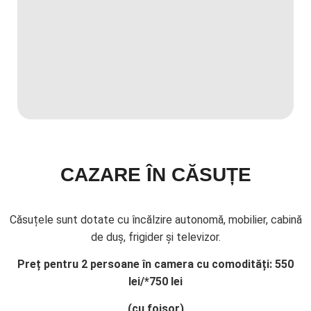
CAZARE ÎN CĂSUȚE
Căsuțele sunt dotate cu încălzire autonomă, mobilier, cabină
de duș, frigider și televizor.
Preț pentru 2 persoane în camera cu comodități:
550
lei/*750 lei
(cu foișor)